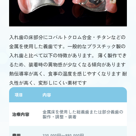
入れ歯の床部分にコバルトクロム合金・チタンなどの
金属を使用した義歯です。一般的なプラスチック製の
入れ歯と比べて以下の特徴があります。 薄く製作でき
るため、装着時の異物感が少なくなる傾向があります
熱伝導率が高く、食事の温度を感じやすくなります 耐
久性が高く、変形しにくい素材です
項目
内容
金属床を使用した総義歯または部分義歯の
治療内容
製作・調整・装着
費用
330,000円〜880,000円