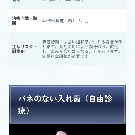
治療回数・期
4〜5回程度、約1～3か月
間
装着初期には強い違和感が生じる場合があ
主なリスク・
ります。長期使用により顎骨の形が変化
副作用
し、義歯が合わなくなることがあります。
定期的な調整が必要です。
バネのない入れ歯（自由診
療）